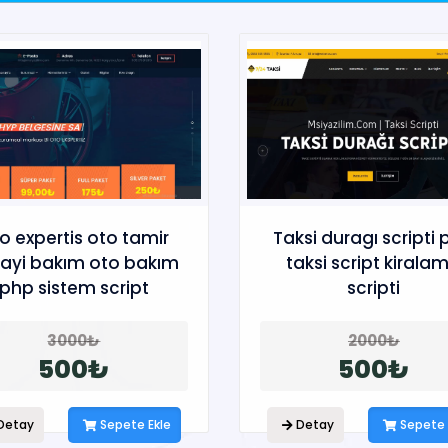
o expertis oto tamir
Taksi duragı scripti
ayi bakım oto bakım
taksi script kirala
php sistem script
scripti
3000₺
2000₺
500₺
500₺
Detay
Sepete Ekle
Detay
Sepete 