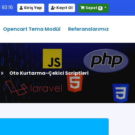
 93 16
Giriş Yap
Kayıt Ol
Sepet
0
Opencart Tema Modül
Referanslarımız
Oto Kurtarma-Çekici Scriptleri