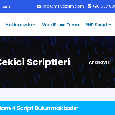
info@msiyazilim.com
+90 537 681
im.com
Hakkımızda
WordPress Tema
PHP Script
kici Scriptleri
Anasayfa
lam 4 Script Bulunmaktadır