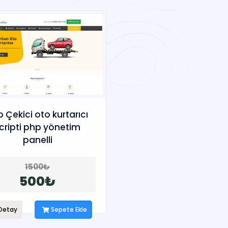
 Çekici oto kurtarıcı
cripti php yönetim
panelli
1500₺
500₺
Detay
Sepete Ekle