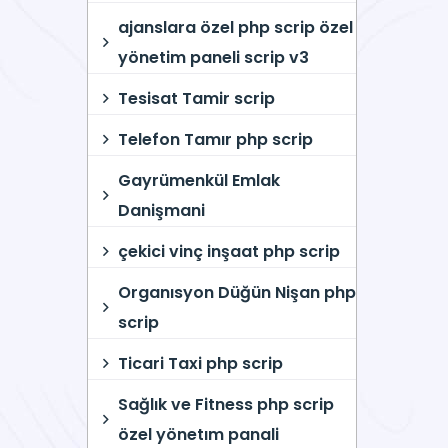
ajanslara özel php scrip özel
yönetim paneli scrip v3
Tesisat Tamir scrip
Telefon Tamır php scrip
Gayrümenkül Emlak
Danişmani
çekici vinç inşaat php scrip
Organısyon Düğün Nişan php
scrip
Ticari Taxi php scrip
Sağlık ve Fitness php scrip
özel yönetım panali