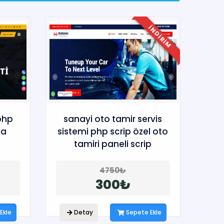
INDIRIM
 php
sanayi oto tamir servis
ma
sistemi php scrip özel oto
tamiri paneli scrip
4750₺
300₺
Ekle
Detay
Sepete Ekle