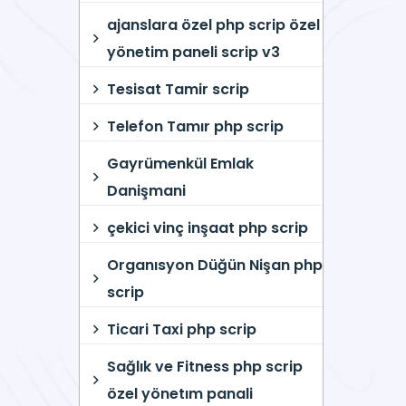
ajanslara özel php scrip özel
yönetim paneli scrip v3
Tesisat Tamir scrip
Telefon Tamır php scrip
Gayrümenkül Emlak
Danişmani
çekici vinç inşaat php scrip
Organısyon Düğün Nişan php
scrip
Ticari Taxi php scrip
Sağlık ve Fitness php scrip
özel yönetım panali