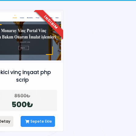
INDIRIM
kici vinç inşaat php
scrip
8500₺
500₺
Detay
Sepete Ekle