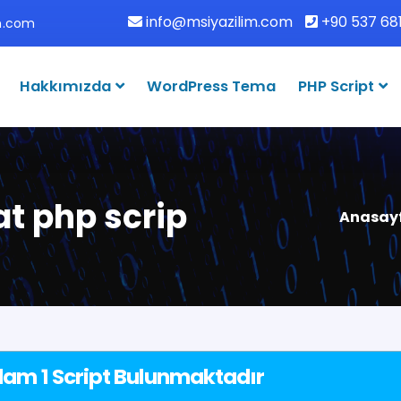
info@msiyazilim.com
+90 537 681
im.com
Hakkımızda
WordPress Tema
PHP Script
at php scrip
Anasay
lam 1 Script Bulunmaktadır