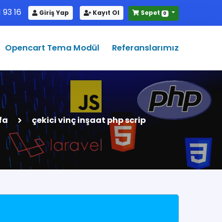
 93 16
Giriş Yap
Kayıt Ol
Sepet
0
Opencart Tema Modül
Referanslarımız
fa
çekici vinç inşaat php scrip