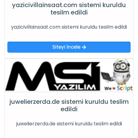
yazicivillainsaat.com sistemi kuruldu
tesilm edildi
yazicivillainsaat.com sistemi kuruldu tesilm edildi
Siteyi İncele
juwelierzerda.de sistemi kuruldu teslim
edildi
juwelierzerda.de sistemi kuruldu teslim edildi