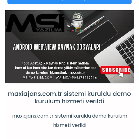
maxiajans.com.tr sistemi kuruldu demo
kurulum hizmeti verildi
maxiajans.com.tr sistemi kuruldu demo kurulum
hizmeti verildi