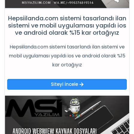
Hepsiilanda.com sistemi tasarlandı ilan
sistemi ve mobil uygulaması yapıldı ios
ve android olarak %15 kar ortağıyız
Hepsiilanda.com sistemi tasarlandı ilan sistemi ve
mobil uygulaması yapıldı ios ve android olarak %15
kar ortağıyız
Siteyi İncele