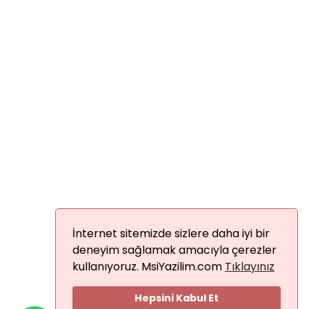
İnternet sitemizde sizlere daha iyi bir
deneyim sağlamak amacıyla çerezler
kullanıyoruz. MsiYazilim.com
Tıklayınız
Hepsini Kabul Et