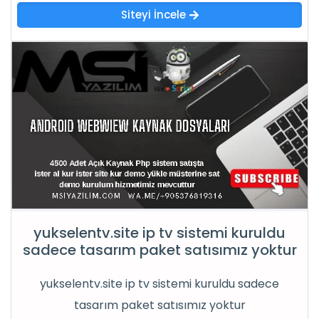
Siteyi İncele
yukselentv.site ip tv sistemi kuruldu
sadece tasarım paket satısımız yoktur
yukselentv.site ip tv sistemi kuruldu sadece
tasarım paket satısımız yoktur