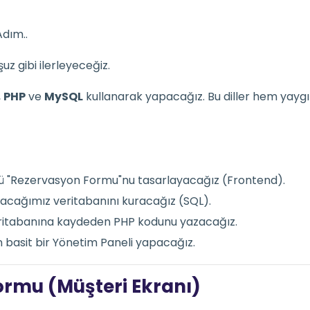
Adım..
z gibi ilerleyeceğiz.
,
PHP
ve
MySQL
kullanarak yapacağız. Bu diller hem yaygı
ü "Rezervasyon Formu"nu tasarlayacağız (Frontend).
yacağımız veritabanını kuracağız (SQL).
veritabanına kaydeden PHP kodunu yazacağız.
n basit bir Yönetim Paneli yapacağız.
ormu (Müşteri Ekranı)