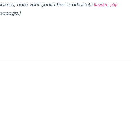
a basma, hata verir çünkü henüz arkadaki
kaydet.php
pacağız.)