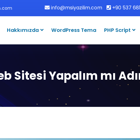
info@msiyazilim.com
+90 537 681
im.com
Hakkımızda
WordPress Tema
PHP Script
Web Sitesi Yapalım mı Ad