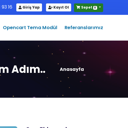
 93 16
Giriş Yap
Kayıt Ol
Sepet
0
Opencart Tema Modül
Referanslarımız
ım Adım..
Anasayfa