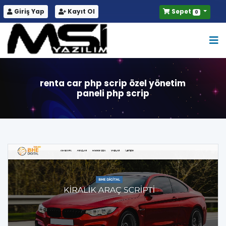
Giriş Yap
Kayıt Ol
Sepet
0
renta car php scrip özel yönetim
paneli php scrip