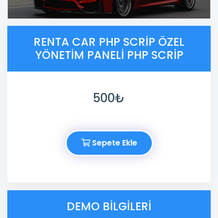
RENTA CAR PHP SCRIP ÖZEL
YÖNETIM PANELI PHP SCRIP
500₺
Sepete Ekle
DEMO BILGILERI