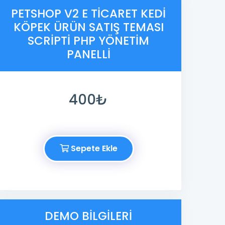
PETSHOP V2 E TICARET KEDI
KÖPEK ÜRÜN SATIŞ TEMASI
SCRIPTI PHP YÖNETIM
PANELLI
400₺
Sepete Ekle
DEMO BILGILERI