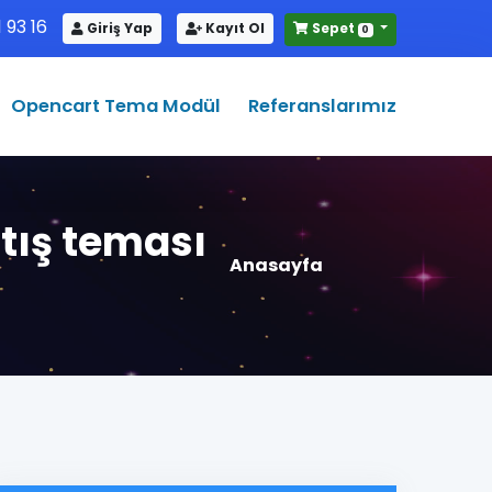
 93 16
Giriş Yap
Kayıt Ol
Sepet
0
Opencart Tema Modül
Referanslarımız
atış teması
Anasayfa