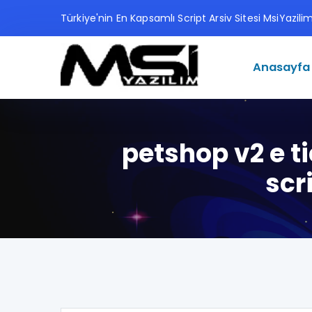
Türkiye'nin En Kapsamlı Script Arsiv Sitesi MsiYazil
Anasayfa
petshop v2 e t
scr