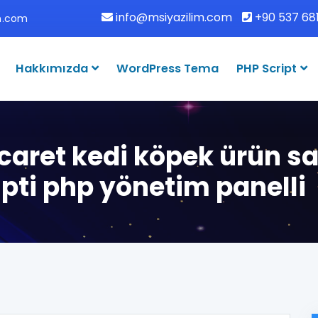
info@msiyazilim.com
+90 537 681
im.com
Hakkımızda
WordPress Tema
PHP Script
icaret kedi köpek ürün s
ipti php yönetim panelli