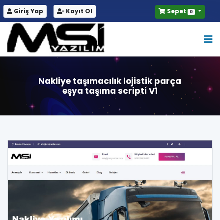
Giriş Yap
Kayıt Ol
Sepet
0
Nakliye taşımacılık lojistik parça
eşya taşıma scripti V1