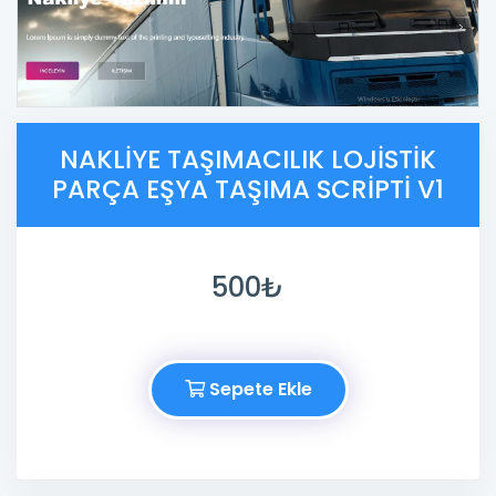
NAKLIYE TAŞIMACILIK LOJISTIK
PARÇA EŞYA TAŞIMA SCRIPTI V1
500₺
Sepete Ekle