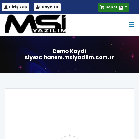
Giriş Yap
Kayıt Ol
Sepet
0
Demo Kaydi
siyezcihanem.msiyazilim.com.tr